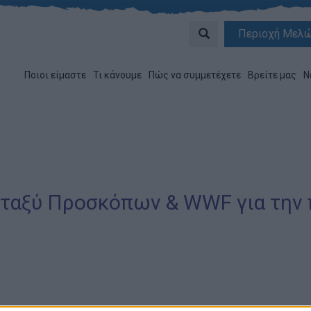
Περιοχή Μελ
Ποιοι είμαστε
Τι κάνουμε
Πώς να συμμετέχετε
Βρείτε μας
Ν
εταξύ Προσκόπων & WWF για την 