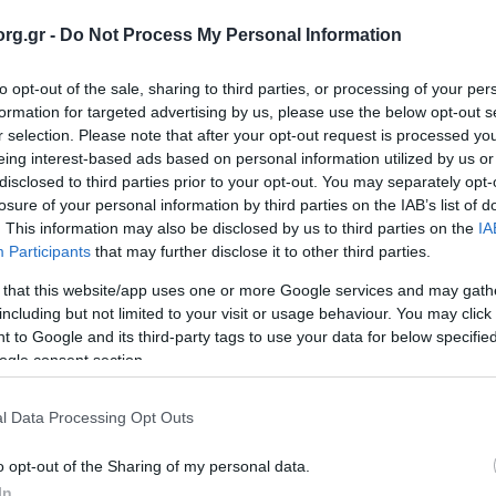
rg.gr -
Do Not Process My Personal Information
ίων Σχέσεων
to opt-out of the sale, sharing to third parties, or processing of your per
formation for targeted advertising by us, please use the below opt-out s
r selection. Please note that after your opt-out request is processed y
ησης (WO.S.M. - World Scout Movement) σε συνεργασία
eing interest-based ads based on personal information utilized by us or
νέο σήμα για περιβαλλοντικές δράσεις με τίτλο “Panda Badg
disclosed to third parties prior to your opt-out. You may separately opt-
losure of your personal information by third parties on the IAB’s list of
υ αντιμετωπίζει ο πλανήτης, αλλά και το σημαντικό ρόλο πο
. This information may also be disclosed by us to third parties on the
IA
οσκοπεί στην ευαισθητοποίηση των 50.000.000 Προσκόπω
Participants
that may further disclose it to other third parties.
 καθώς και στην ενθάρρυνσή τους για υλοποίηση ακόμα περ
 that this website/app uses one or more Google services and may gath
including but not limited to your visit or usage behaviour. You may click 
 to Google and its third-party tags to use your data for below specifi
 προγράμματος για το περιβάλλον που εφαρμόζει η Παγκόσμ
ogle consent section.
σία Earth Tribe Alliance, το οποίο ενημερώνει και εκπαιδεύ
 η μείωση του περιβαλλοντικού αποτυπώματος και η βι
l Data Processing Opt Outs
ν οι καταναλωτικές τους συνήθειες στο περιβάλλον και πώς 
o opt-out of the Sharing of my personal data.
Χριστόφορος Μητρομάρας, δήλωσε χαρακτηριστικά: «Η φύση
In