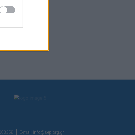
7003358
E-mail:
info@sep.org.gr