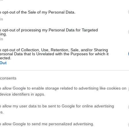
Η από κοινού με το WWF δημιουργία του Panda Badge, έρχε
ην κοινωνία ότι όλοι μαζί πρέπει να συμβάλλουμε στην 
o opt-out of the Sale of my Personal Data.
στηρίζοντας την καταγραφή των διατροφικών συνηθειών, τ
In
Τμημάτων την περίοδο των κατασκηνώσεων, καθώς και την
to opt-out of processing my Personal Data for Targeted
 ή κατασκηνώσεις».
ing.
In
ν ευαισθητοποίησης του WWF Ελλάς, τόνισε: «Το μέλλον του
o opt-out of Collection, Use, Retention, Sale, and/or Sharing
θα κληθούν να διεκδικήσουν ένα καλύτερο μέλλον όπου άν
ersonal Data that Is Unrelated with the Purposes for which it
lected.
ματος Ελλήνων Προσκόπων είναι στρατηγική, καθώς θα συμ
Out
στασία του περιβάλλοντος ως βασικό παράγοντα βιώσιμης
consents
ροι στον τομέα της περιβαλλοντικής εκπαίδευσης και ευα
o allow Google to enable storage related to advertising like cookies on
evice identifiers in apps.
ς κινητοποίησης όπως η «Ώρα της Γης» και οι «Πρόσκοπο
 του Ο.Η.Ε. Μαζί με το WWF, οι δραστηριότητες των Προσ
o allow my user data to be sent to Google for online advertising
 2 – Μηδενική Πείνα, 11 - Βιώσιμες Πόλεις και Κοινότητε
s.
to allow Google to send me personalized advertising.