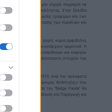
ται να δημιουργήσει μία ισχυρή συμμαχία σε
προστασία της βιοποικιλότητας. Στην Ελλάδα
ης συχνότητας κατανάλωσης τροφίμων και των
 καταγραφή της κατάστασης των παραλιών και
 πλανήτη μας ανήκει, χωρίς καμία αμφιβολία,
θρωπος και φύση θα συνυπάρχουν αρμονικά. Η
βάλλει στη δημιουργία υπεύθυνων και ενεργών
 ανάπτυξης και ως αναπόσπαστο στοιχείο του
ισθητοποίησης από το 1973, ενώ πιο πρόσφατα
ι για τους Στόχους Βιώσιμης Ανάπτυξης» που
κόπων για την απόκτηση του “Badge Panda” θα
ς, 12 - Υπεύθυνη Κατανάλωση και Παραγωγή και