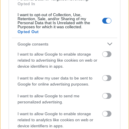
Καραΐσκος
Opted In
Σύμβουλος Διεθνών Σχέσεων
Μαριάνα Φράγκου
I want to opt-out of Collection, Use,
Σύμβουλος Δημοσίων Σχέσεων
Retention, Sale, and/or Sharing of my
Κωνσταντίνος Εφραιμίδης
Personal Data that Is Unrelated with the
Purposes for which it was collected.
Αναπλ.
Γενικός Γραμματέας
Κωνσταντίνος
Opted Out
Μπάζας
Αναπλ.
Γενικός Έφορος
Κωνσταντίνος
Google consents
Πατινιωτάκης
I want to allow Google to enable storage
Μέλη
Βάσω Κόλλια
related to advertising like cookies on web or
Νικόλαος Μάστορας
device identifiers in apps.
Γκουλέμας
Παντελής Προμπονάς
I want to allow my user data to be sent to
Γεώργιος Χουρδάκης
Google for online advertising purposes.
I want to allow Google to send me
Ως Αναπληρωματικά Μέλη εξελέγησαν κατά σειρά οι
personalized advertising.
κ.κ.:
Νικόλαος Χαλιάσος, Δέσποινα Παπαθεοδούλου,
I want to allow Google to enable storage
Ιωάννης Κασμίρογλου και Κωνσταντίνος Τάτσης.
related to analytics like cookies on web or
device identifiers in apps.