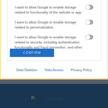
Με πυξίδα τις Αρχές και αίσθημα ευθύνης, το νέο
I want to allow Google to enable storage
Διοικητικό Συμβούλιο του Σ.Ε.Π., αποτελούμενο από
related to functionality of the website or app.
άτομα που στην πλειοψηφία τους είναι 30-40 ετών,
είναι έτοιμο να συνεργαστεί και να προσφέρει
I want to allow Google to enable storage
έμπρακτα για το καλύτερο του Ελληνικού
related to personalization.
Προσκοπισμού, με αφοσίωση και αποφασιστικότητα.
I want to allow Google to enable storage
related to security, including authentication
functionality and fraud prevention, and other
user protection.
CONFIRM
Επισυνάψεις
ΔΤ ΕΚΛΟΓΗ ΝΕΟΥ ΔΣ ΣΕΠ.doc
Data Deletion
Data Access
Privacy Policy