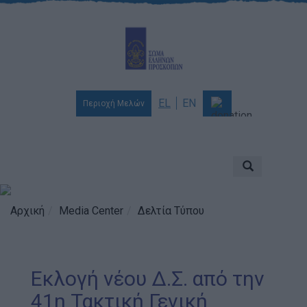
EL
EN
Περιοχή Μελών
Ποιοι είμαστε
Αποστολή & Όραμα
Προσκοπισμός
Αρχική
Media Center
Δελτία Τύπου
Ιστορία
Διοίκηση
Εκλογή νέου Δ.Σ. από την
Χορηγοί & Υποστηρικτές
41η Τακτική Γενική
Βραβεία & Διακρίσεις