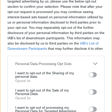
targeted advertising by us, please use the below opt-out
Blog
των θεμάτων που περιλάμβανε η Ημερήσια Διάταξη
section to confirm your selection. Please note that after your
της Γ.Σ., μεταξύ των οποίων ήταν και η ανάδειξη των
opt-out request is processed you may continue seeing
Ευκαιρίες Καριέρας
μελών του νέου Διοικητικού Συμβουλίου για την
interest-based ads based on personal information utilized by
us or personal information disclosed to third parties prior to
Επικοινωνία
επόμενη τετραετία.
your opt-out. You may separately opt-out of the further
Media Center
disclosure of your personal information by third parties on the
Το νέο Διοικητικό Συμβούλιο συνήλθε σε πρώτη
IAB’s list of downstream participants. This information may
Δελτία Τύπου
συνεδρίαση την 28η Μαΐου 2017 και συγκροτήθηκε
also be disclosed by us to third parties on the
IAB’s List of
σε σώμα ως εξής:
Φωτογραφικό Υλικό
Downstream Participants
that may further disclose it to other
third parties.
Λογότυπα
Πρόεδρος
Ισίδωρος Κανέτης
Please note that this website/app uses one or more Google
Personal Data Processing Opt Outs
Αντιπρόεδρος
Εμμανουήλ
services and may gather and store information including but
Απλαδενάκης
not limited to your visit or usage behaviour. You may click to
I want to opt-out of the Sharing of my
personal data.
Αντιπρόεδρος
Ιωάννης Σπύρου
grant or deny consent to Google and its third-party tags to
Opted In
Γενικός Γραμματέας
Χριστόφορος
use your data for below specified purposes in below Google
consent section.
Μητρομάρας
I want to opt-out of the Sale of my
Personal Data.
Γενικός Έφορος
Ζαχαρίας Αντωνιάδης
Opted In
Οικονομικός Σύμβουλος
Ηλίας Λουλούδας
Σύμβουλος Ακίνητης Περιουσίας
Νικόλαος
I want to opt-out of processing my
Personal Data for Targeted Advertising.