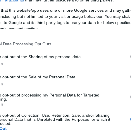
Participants
that may further disclose it to other third parties.
 that this website/app uses one or more Google services and may gath
including but not limited to your visit or usage behaviour. You may click 
 to Google and its third-party tags to use your data for below specifi
ς στην περιοχή του Πάνω Μεραμβέλλου όπου τους άφησε σκάφ
ogle consent section.
στήματος Ναυτοπροσκόπων Ελούντας κ. Μαυρικάκης Ματθαίος
ας του Α.Τ Νεαπόλως για το που θα μεταφερθούν οι μετανάσ
l Data Processing Opt Outs
 την συνοδεία της Αστυνομίας ακολούθησε και ο Αρχηγός Συ
στ στους ταλαιπωρημένους ανθρώπους .
o opt-out of the Sharing of my personal data.
In
μέσως με τον Βοηθό Περιφερειακού Εφόρου Ανατ Κρήτης κ. Γ
γυμναστήριο όπου θα φιλοξενηθούν οι μετανάστες για τις επ
o opt-out of the Sale of my Personal Data.
ομικούς του Α.Τ Νεαπόλεως όσο και με το γραφείου του Δημά
In
α για να προσφέρουν την οποιαδήποτε βοήθεια για την καλ
to opt-out of processing my Personal Data for Targeted
ing.
In
o opt-out of Collection, Use, Retention, Sale, and/or Sharing
ersonal Data that Is Unrelated with the Purposes for which it
lected.
Out