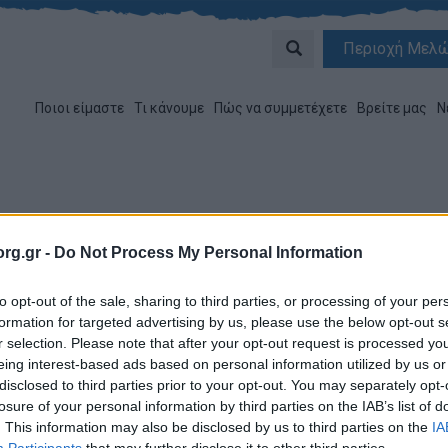
Περιοχή Μελ
Ποιοι είμαστε
Τι κάνουμε
Πώς να συμμετέχετε
Βρείτε μας
Ν
rg.gr -
Do Not Process My Personal Information
ους μετανάστες από το 5ο Σ. Ν/Π
to opt-out of the sale, sharing to third parties, or processing of your per
formation for targeted advertising by us, please use the below opt-out s
r selection. Please note that after your opt-out request is processed y
eing interest-based ads based on personal information utilized by us or
disclosed to third parties prior to your opt-out. You may separately opt-
losure of your personal information by third parties on the IAB’s list of
. This information may also be disclosed by us to third parties on the
IA