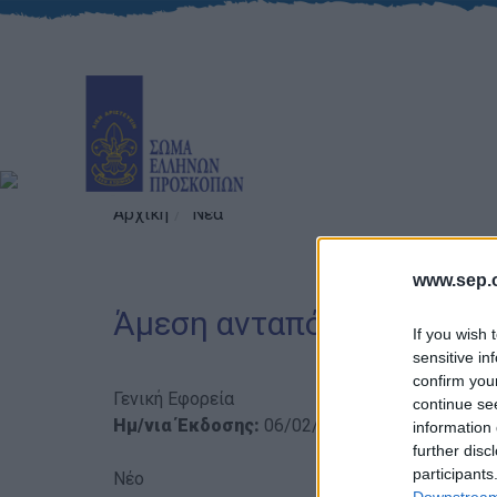
Αρχική
Νέα
www.sep.o
Άμεση ανταπόκριση για τ
If you wish 
sensitive in
confirm you
Γενική Εφορεία
continue se
Ημ/νια Έκδοσης:
06/02/2016
information 
further disc
participants
Νέο