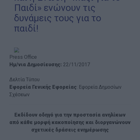
Παιδί» ενώνουν τις
Απολογισμός Έργου
δυνάμεις τους για το
Τι κάνουμε
παιδί!
Η Προσκοπική Μέθοδος
Προσκοπικό Πρόγραμμα
Μάθηση στην Πράξη
Press Office
Στόχοι Βιώσιμης Ανάπτυξης
Ημ/νια Δημοσίευσης:
22/11/2017
Earth Tribe
Δελτία Τύπου
Ομάδα Διάσωσης Άγριας Ζωής
Εφορεία Γενικής Εφορείας
: Εφορεία Δημοσίων
Σχέσεων
#HeForShe
Πώς να συμμετέχετε
Εκδίδουν οδηγό για την προστασία ανηλίκων
Βρείτε μας
από κάθε μορφή κακοποίησης και διοργανώνουν
Νέα & Blog
σχετικές δράσεις ενημέρωσης
Νέα