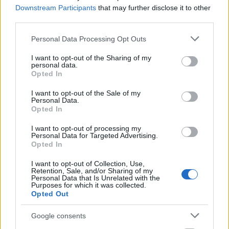
Χριστόφορος Μητρομάρας: Χρέος μας η προστασία
Downstream Participants
that may further disclose it to other
των παιδιών
third parties.
Ο Γενικός Έφορος του Σώματος Ελλήνων
Please note that this website/app uses one or more Google
Personal Data Processing Opt Outs
Προσκόπων κ. Χριστόφορος Μητρομάρας, ανέφερε
services and may gather and store information including but
χαρακτηριστικά για τη συνεργασία: «Ο
not limited to your visit or usage behaviour. You may click to
I want to opt-out of the Sharing of my
Προσκοπισμός, ως παγκόσμιος φορέας
personal data.
grant or deny consent to Google and its third-party tags to
Opted In
διαπαιδαγώγησης με 110 χρόνια ιστορίας και
use your data for below specified purposes in below Google
αδιάλειπτης προσφοράς στο παιδί και την κοινωνία,
consent section.
I want to opt-out of the Sale of my
Personal Data.
στέκεται αρωγός σε κάθε πρωτοβουλία που αφορά
Opted In
στην προστασία των ανηλίκων. Τα παιδιά, οι έφηβοι,
οι νέες και οι νέοι αποτελούν την ελπίδα για το
I want to opt-out of processing my
Personal Data for Targeted Advertising.
μέλλον, τη βάση στην οποία θα πρέπει να
Opted In
στηριχθούμε για να δημιουργήσουμε έναν καλύτερο
κόσμο. Ο Ελληνικός Προσκοπισμός, έχει ήδη
I want to opt-out of Collection, Use,
Retention, Sale, and/or Sharing of my
αναπτύξει σύγχρονα και καινοτόμα προγράμματα
Personal Data that Is Unrelated with the
Purposes for which it was collected.
εκπαίδευσης των χιλιάδων ενηλίκων εθελοντών του,
Opted Out
μέσω των οποίων διασφαλίζεται η προστασία των
ανηλίκων από κάθε μορφή κακοποίησης και
Google consents
παράλληλα σχεδιάζει σειρά ενημερωτικών δράσεων