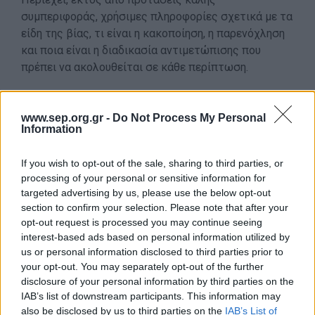
συμπεριφοράς, χρήσιμες πληροφορίες σχετικά με τα
είδη της βίας, τι είναι η κακοποίηση, η παρενόχληση
και ποια είναι η διαδικασία αντιμετώπισης που
πρέπει να ακολουθείται σε κάθε περίπτωση.
30.000 παιδιά κακοποιούνται ετησίως στην Ελλάδα
Στην Ελλάδα κάθε χρόνο 30.000 παιδιά υφίστανται
www.sep.org.gr -
Do Not Process My Personal
Information
σεξουαλική κακοποίηση, εγκατάλειψη και οικονομική
εκμετάλλευση. Το 1/3 των παιδιών αυτών είναι
If you wish to opt-out of the sale, sharing to third parties, or
κάτω των 5 ετών και συνολικά από όλες τις
processing of your personal or sensitive information for
περιπτώσεις μόλις το 1/10 καταγγέλλεται. Το Μαζί
targeted advertising by us, please use the below opt-out
για το Παιδί δέχεται καταγγελίες κακοποίησης,
section to confirm your selection. Please note that after your
μέσω της πανελλαδικής συμβουλευτικής «Γραμμής
opt-out request is processed you may continue seeing
115 25» και στην συνέχεια τις παραπέμπει στις
interest-based ads based on personal information utilized by
us or personal information disclosed to third parties prior to
αρμόδιες Αρχές. Παράλληλα, ενημερώνει και
your opt-out. You may separately opt-out of the further
ευαισθητοποιεί την κοινωνία μέσω του
disclosure of your personal information by third parties on the
Συμβουλευτικού Κέντρου.
IAB’s list of downstream participants. This information may
also be disclosed by us to third parties on the
IAB’s List of