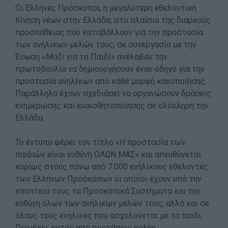
Οι Έλληνες Πρόσκοποι, η μεγαλύτερη εθελοντική
Blog
Κίνηση νέων στην Ελλάδα, στο πλαίσιο της διαρκούς
Ευκαιρίες Καριέρας
προσπάθειας που καταβάλλουν για την προστασία
των ανήλικων μελών τους, σε συνεργασία με την
Επικοινωνία
Ένωση «Μαζί για το Παιδί» ανέλαβαν την
Media Center
πρωτοβουλία να δημιουργήσουν έναν οδηγό για την
Δελτία Τύπου
προστασία ανηλίκων από κάθε μορφή κακοποίησης.
Παράλληλα έχουν σχεδιάσει να οργανώσουν δράσεις
Φωτογραφικό Υλικό
ενημέρωσης και ευαισθητοποίησης σε ολόκληρη την
Λογότυπα
Ελλάδα.
Το έντυπο φέρει τον τίτλο «Η προστασία των
παιδιών είναι ευθύνη ΟΛΩΝ ΜΑΣ» και απευθύνεται
κυρίως στους πάνω από 7.000 ενήλικους εθελοντές
των Ελλήνων Προσκόπων οι οποίοι έχουν υπό την
εποπτεία τους τα Προσκοπικά Συστήματα και την
ευθύνη όλων των ανήλικων μελών τους, αλλά και σε
όλους τους ενήλικες που ασχολούνται με το παιδί.
Περιέχει, εκτός από προτάσεις καλής