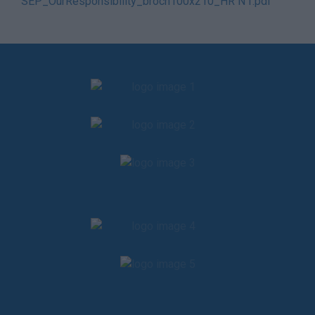
SEP_OurResponsibility_broch100x210_HR Ν f.pdf