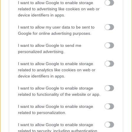
I want to allow Google to enable storage
για το θέμα αυτό. Στο πλαίσιο αυτό, οι Έλληνες
related to advertising like cookies on web or
Πρόσκοποι και η Ένωση «Μαζί για το παιδί»
device identifiers in apps.
ενώνουμε τις δυνάμεις μας με σκοπό να
ευαισθητοποιήσουμε κάθε ενήλικα που ασχολείται με
I want to allow my user data to be sent to
τα παιδιά. Σε αυτή την προσπάθεια θέλουμε και θα
Google for online advertising purposes.
επιδιώξουμε να έχουμε συμμάχους όλους τους
I want to allow Google to send me
φορείς που συμμερίζονται την πεποίθησή μας ότι
personalized advertising.
πρέπει να δρούμε προληπτικά, όπως η Ένωση «Μαζί
για το παιδί», και ήδη έχουν αρχίσει να φαίνονται οι
I want to allow Google to enable storage
πρώτοι καρποί της συνεργασίας μας. Η προστασία
related to analytics like cookies on web or
των παιδιών είναι χρέος και ευθύνη όλων μας.
device identifiers in apps.
I want to allow Google to enable storage
Γιώργος Παπαδάκης: Η δύναμη του «ισχύς εν τη
related to functionality of the website or app.
ενώσει»
Το μέλος του Διοικητικού Συμβουλίου της Ένωσης
I want to allow Google to enable storage
«Μαζί για το Παιδί», κ. Γιώργος Παπαδάκης, δήλωσε:
related to personalization.
«Το κοινό όραμα και οι κοινοί στόχοι για μια
κοινωνία με παιδιά ευτυχισμένα και ξέγνοιαστα ήταν
I want to allow Google to enable storage
related to security, including authentication
οι παρονομαστές σύμφωνα με τους οποίους η Ένωση