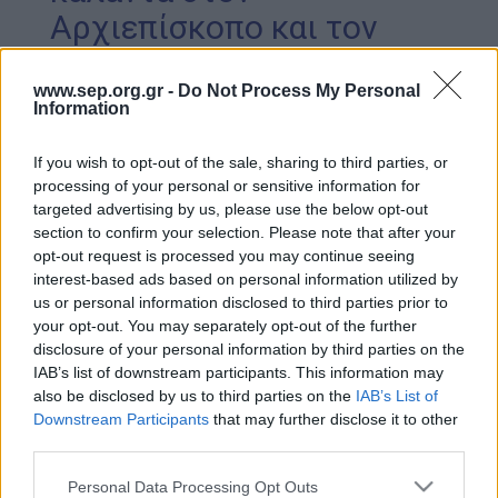
Αρχιεπίσκοπο και τον
Απολογισμός Έργου
Πρόεδρο της
Τι κάνουμε
Δημοκρατίας
www.sep.org.gr -
Do Not Process My Personal
Information
Η Προσκοπική Μέθοδος
Προσκοπικό Πρόγραμμα
If you wish to opt-out of the sale, sharing to third parties, or
Γενική Εφορεία
Μάθηση στην Πράξη
processing of your personal or sensitive information for
Ημ/νια Έκδοσης:
05/01/2017
targeted advertising by us, please use the below opt-out
Στόχοι Βιώσιμης Ανάπτυξης
section to confirm your selection. Please note that after your
Νέο
opt-out request is processed you may continue seeing
Earth Tribe
interest-based ads based on personal information utilized by
Ομάδα Διάσωσης Άγριας Ζωής
us or personal information disclosed to third parties prior to
your opt-out. You may separately opt-out of the further
#HeForShe
disclosure of your personal information by third parties on the
Ο
Αντιπροσωπεία Προσκόπων από το 3
Π Άρεως
IAB’s list of downstream participants. This information may
Πώς να συμμετέχετε
της Αθήνας επισκέφθηκε την Παραμονή των
also be disclosed by us to third parties on the
IAB’s List of
Βρείτε μας
Χριστουγέννων την Αρχιεπισκοπή Αθηνών για να
Downstream Participants
that may further disclose it to other
Νέα & Blog
third parties.
ψάλει τα κάλαντα στον Μακαριώτατο Αρχιεπίσκοπο
Αθηνών και πάσης Ελλάδος κ. κ. Ιερώνυμο. Ο
Νέα
Please note that this website/app uses one or more Google
Personal Data Processing Opt Outs