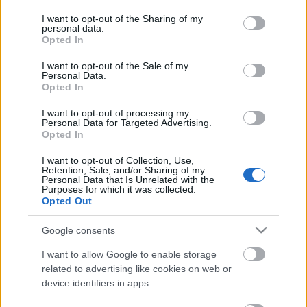
Αρχιεπίσκοπος μας έδωσε την ευλογία του, μας
services and may gather and store information including but
Blog
ευχήθηκε Καλές Γιορτές και αποδέχθηκε το
not limited to your visit or usage behaviour. You may click to
I want to opt-out of the Sharing of my
personal data.
αναμνηστικό που του προσφέραμε.
grant or deny consent to Google and its third-party tags to
Ευκαιρίες Καριέρας
Opted In
use your data for below specified purposes in below Google
Αντιπροσωπεία Προσκόπων από το 2ο Α/Π
consent section.
Επικοινωνία
I want to opt-out of the Sale of my
Φιλοθέης και ο Αναπληρωτής Γενικός Έφορος του
Personal Data.
Media Center
Opted In
Σ.Ε.Π. κ. Δ. Μανίκης, επισκέφθηκαν την Παραμονή της
Πρωτοχρονιάς, τον Πρόεδρο της Ελληνικής
Δελτία Τύπου
I want to opt-out of processing my
Δημοκρατίας κύριο Προκόπιο Παυλόπουλο για να
Personal Data for Targeted Advertising.
Φωτογραφικό Υλικό
Opted In
ανταλλάξουν ευχές και να ψάλουν τα καθιερωμένα
Λογότυπα
Κάλαντα.
I want to opt-out of Collection, Use,
Retention, Sale, and/or Sharing of my
O Πρόεδρος της Δημοκρατίας προσέφερε το γούρι
Personal Data that Is Unrelated with the
Purposes for which it was collected.
του 2017 της Προεδρίας και συνεχάρη για την
Opted Out
παρουσία τους όλα τα μέλη αντιπροσωπείας,
ευχήθηκε Καλή Χρονιά με Υγεία και Επιτυχίες και
Google consents
προέτρεψε όλα μέλη της Προσκοπικής Κίνησης να
I want to allow Google to enable storage
συνεχίσουν το έργο προσφοράς κι αλληλεγγύης.
related to advertising like cookies on web or
device identifiers in apps.