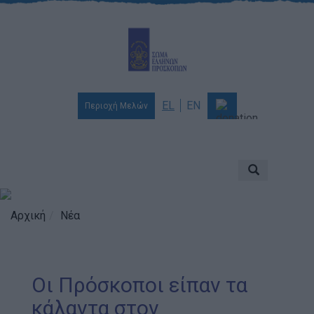
EL
EN
Περιοχή Μελών
Ποιοι είμαστε
Αποστολή & Όραμα
Προσκοπισμός
Αρχική
Νέα
Ιστορία
Διοίκηση
Οι Πρόσκοποι είπαν τα
Χορηγοί & Υποστηρικτές
κάλαντα στον
Βραβεία & Διακρίσεις