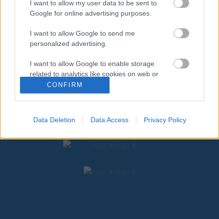
I want to allow my user data to be sent to
Google for online advertising purposes.
I want to allow Google to send me
personalized advertising.
I want to allow Google to enable storage
related to analytics like cookies on web or
device identifiers in apps.
CONFIRM
I want to allow Google to enable storage
related to functionality of the website or app.
Data Deletion
Data Access
Privacy Policy
I want to allow Google to enable storage
related to personalization.
I want to allow Google to enable storage
related to security, including authentication
functionality and fraud prevention, and other
user protection.