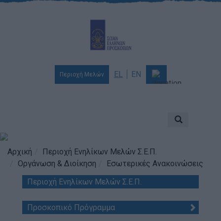
EL
EN
Περιοχή Μελών
Ποιοι είμαστε
Αποστολή & Όραμα
Προσκοπισμός
Αρχική
Περιοχή Ενηλίκων Μελών Σ.Ε.Π.
Οργάνωση & Διοίκηση
Εσωτερικές Ανακοινώσεις
Ιστορία
Περιοχή Ενηλίκων Μελών Σ.Ε.Π.
Διοίκηση
Χορηγοί & Υποστηρικτές
Προσκοπικό Πρόγραμμα
Βραβεία & Διακρίσεις