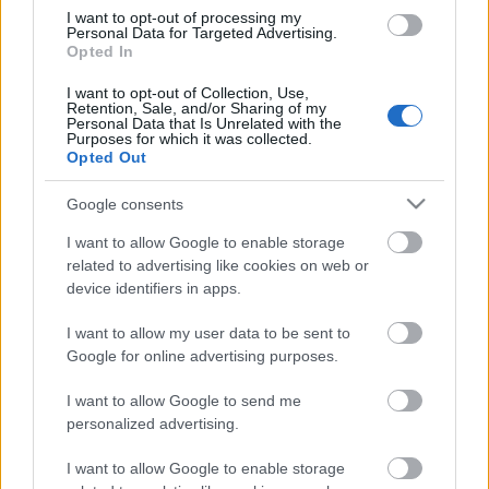
Σ.Ε.Π.
I want to opt-out of processing my
Personal Data for Targeted Advertising.
Opted In
I want to opt-out of Collection, Use,
Retention, Sale, and/or Sharing of my
Γενική Εφορεία
Personal Data that Is Unrelated with the
Purposes for which it was collected.
Ημ/νια Έκδοσης:
29/06/2026
Opted Out
A/A:
54 / 2026
Google consents
Ανακοίνωση
I want to allow Google to enable storage
Εφορεία Γενικής Εφορείας
: Γενικός Έφορος
related to advertising like cookies on web or
device identifiers in apps.
Το Διοικητικό Συμβούλιο, στη συνεδρίαση της
I want to allow my user data to be sent to
25ης Ιουνίου 2026, ενέκρινε τροποποίηση στον
Google for online advertising purposes.
Κανονισμό Διοίκησης – Οργάνωση & Λειτουργία
Σ.Ε.Π..
I want to allow Google to send me
personalized advertising.
Η εν λόγω τροποποίηση αφορά βελτιώσεις
I want to allow Google to enable storage
σχετικές με την οργάνωση και τη διεξαγωγή του