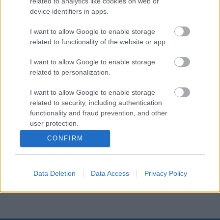
related to analytics like cookies on web or
Πανελλήνιου Προσκοπικού Φόρουμ Νέων (Μέρος
device identifiers in apps.
5).
I want to allow Google to enable storage
related to functionality of the website or app.
Οι Πρόσκοποι, μέσω των προγραμμάτων, των
I want to allow Google to enable storage
δράσεων και των διαχρονικών αξιών τους, για
related to personalization.
περισσότερα από 115 χρόνια εφαρμόζουν
έμπρακτα τους 17 Στόχους Βιώσιμης Ανάπτυξης
I want to allow Google to enable storage
του Ο.Η.Ε., συμβάλλοντας στη δημιουργία ενός
related to security, including authentication
καλύτερου κόσμου. Περισσότερα στο
functionality and fraud prevention, and other
user protection.
www.scouts4sdgs.gr.
16 ΕΙΡΗΝΗ
ΔΙΚΑΙΟΣΥΝΗ
ΚΑΙ ΙΣΧΥΡΟΙ
ΘΕΣΜΟΙ
CONFIRM
Επισυνάψεις
Data Deletion
Data Access
Privacy Policy
ΑΝΑΚΟΙΝΩΣΗ 54_2026.pdf