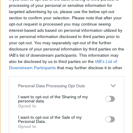
processing of your personal or sensitive information for
Blog
targeted advertising by us, please use the below opt-out
Ασφάλεια & Προστασία Μελών
Ευκαιρίες Καριέρας
section to confirm your selection. Please note that after your
opt-out request is processed you may continue seeing
Επικοινωνία
Παλαιοί Πρόσκοποι
interest-based ads based on personal information utilized by
Media Center
us or personal information disclosed to third parties prior to
your opt-out. You may separately opt-out of the further
Ιστορικό Αρχείο
Δελτία Τύπου
disclosure of your personal information by third parties on the
IAB’s list of downstream participants. This information may
Φωτογραφικό Υλικό
Λεμβολόγιο
also be disclosed by us to third parties on the
IAB’s List of
Λογότυπα
Downstream Participants
that may further disclose it to other
third parties.
Προσκοπικές Ομάδες Πολιτικής Προστασίας
Please note that this website/app uses one or more Google
Personal Data Processing Opt Outs
services and may gather and store information including but
not limited to your visit or usage behaviour. You may click to
I want to opt-out of the Sharing of my
personal data.
grant or deny consent to Google and its third-party tags to
Τροποποίηση στον
Opted In
use your data for below specified purposes in below Google
consent section.
Κανονισμό Διοίκησης –
I want to opt-out of the Sale of my
Personal Data.
Οργάνωση και Λειτουργία
Opted In