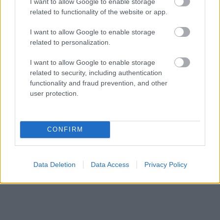
I want to allow Google to enable storage
μεγαλώσαμε μαζί σας, σας ευχόμαστε μέσα από
related to functionality of the website or app.
την καρδιά μας καλή επιτυχία. Πιστέψτε στα
I want to allow Google to enable storage
όνειρά σας, εμπιστευτείτε τις δυνάμεις σας και
related to personalization.
κρατήστε για πάντα ζωντανό το χαμόγελο, την
ελπίδα και την αισιοδοξία για τη ζωή που
I want to allow Google to enable storage
ανοίγεται μπροστά σας.
related to security, including authentication
functionality and fraud prevention, and other
Το παιχνίδι της ζωής δεν σταματά εδώ.
user protection.
Συνεχίζει πιο δυνατό, πιο φωτεινό από ποτέ.
Εμπιστευτείτε τις δυνάμεις σας και
CONFIRM
χαμογελάστε.
Καλή δύναμη σε όλες και όλους!
Data Deletion
Data Access
Privacy Policy