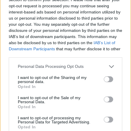
χαμογελάστε!
opt-out request is processed you may continue seeing
interest-based ads based on personal information utilized by
us or personal information disclosed to third parties prior to
your opt-out. You may separately opt-out of the further
disclosure of your personal information by third parties on the
Γενική Εφορεία
IAB’s list of downstream participants. This information may
Ημ/νια Έκδοσης:
27/05/2026
also be disclosed by us to third parties on the
IAB’s List of
A/A:
47 / 2026
Downstream Participants
that may further disclose it to other
third parties.
Ανακοίνωση
Please note that this website/app uses one or more Google
Personal Data Processing Opt Outs
Εφορεία Γενικής Εφορείας
: Γενικός Έφορος
services and may gather and store information including but
not limited to your visit or usage behaviour. You may click to
I want to opt-out of the Sharing of my
personal data.
grant or deny consent to Google and its third-party tags to
Αγαπητές μου Ανιχνεύτριες, Αγαπητοί μου
Opted In
use your data for below specified purposes in below Google
Ανιχνευτές,
consent section.
I want to opt-out of the Sale of my
Personal Data.
Opted In
Αυτές τις μέρες ξεκινά για εσάς μια περίοδος
έντονης προσπάθειας, για την οποία
I want to opt-out of processing my
προετοιμάζεστε καιρό. Μέσα στην ένταση των
Personal Data for Targeted Advertising.
Opted In
εξετάσεων, πάρτε μια βαθιά ανάσα και