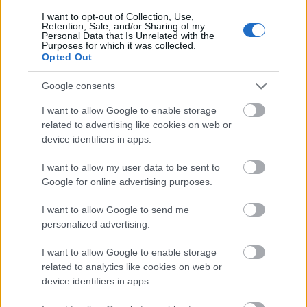
θυμηθείτε ότι οι μέρες αυτές είναι μια
I want to opt-out of Collection, Use,
δοκιμασία, αλλά δεν είναι εκείνη που θα ορίσει
Retention, Sale, and/or Sharing of my
Personal Data that Is Unrelated with the
οριστικά τη ζωή ή το ποιες και ποιοι είστε.
Purposes for which it was collected.
Opted Out
Ο Προσκοπισμός μας έμαθε ότι η πρόοδος δεν
Google consents
είναι ένας στείρος ανταγωνισμός, αλλά μια
καθημερινή, προσωπική υπέρβαση. Η Υπόσχεση
I want to allow Google to enable storage
που δώσαμε δεν ζητά τελειότητα, ζητά
related to advertising like cookies on web or
device identifiers in apps.
συνειδητή και ειλικρινή προσπάθεια. Αυτή την
προσπάθεια καλείστε να καταθέσετε και τώρα.
I want to allow my user data to be sent to
Google for online advertising purposes.
Σε αυτή τη διαδρομή δεν είστε μόνες και μόνοι.
Οι οικογένειές σας, οι καθηγητές σας και τα
I want to allow Google to send me
Ενήλικα Στελέχη είμαστε δίπλα σας. Άνθρωποι
personalized advertising.
που πιστεύουν σε εσάς, έτοιμοι να σας σφίξουν
I want to allow Google to enable storage
το χέρι και να σας στηρίξουν σε κάθε δυσκολία,
related to analytics like cookies on web or
απλόχερα. Είμαστε ήδη περήφανοι για εσάς!
device identifiers in apps.
Όλοι εμείς που σας είδαμε να μεγαλώνετε και