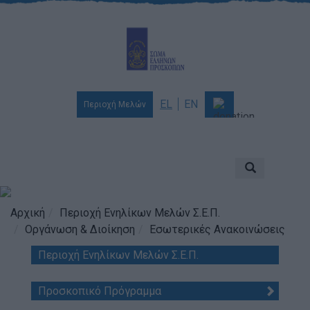
EL
EN
Περιοχή Μελών
Ποιοι είμαστε
Αποστολή & Όραμα
Προσκοπισμός
Αρχική
Περιοχή Ενηλίκων Μελών Σ.Ε.Π.
Οργάνωση & Διοίκηση
Εσωτερικές Ανακοινώσεις
Ιστορία
Περιοχή Ενηλίκων Μελών Σ.Ε.Π.
Διοίκηση
Χορηγοί & Υποστηρικτές
Προσκοπικό Πρόγραμμα
Βραβεία & Διακρίσεις