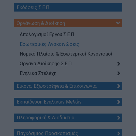
Απολογισμός Έργου
Εκδόσεις Σ.Ε.Π.
Τι κάνουμε
Οργάνωση & Διοίκηση
Η Προσκοπική Μέθοδος
Απολογισμοί Έργου Σ.Ε.Π.
Προσκοπικό Πρόγραμμα
Εσωτερικές Ανακοινώσεις
Μάθηση στην Πράξη
Νομικό Πλαίσιο & Εσωτερικοί Κανονισμοί
Στόχοι Βιώσιμης Ανάπτυξης
Όργανα Διοίκησης Σ.Ε.Π
Earth Tribe
Ενήλικα Στελέχη
Ομάδα Διάσωσης Άγριας Ζωής
Εικόνα, Εξωστρέφεια & Επικοινωνία
#HeForShe
Εκπαίδευση Ενηλίκων Μελών
Πώς να συμμετέχετε
Βρείτε μας
Πληροφορική & Διαδίκτυο
Νέα & Blog
Νέα
Παγκόσμιος Προσκοπισμός