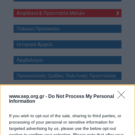
Blog
Ασφάλεια & Προστασία Μελών
Ευκαιρίες Καριέρας
Επικοινωνία
Παλαιοί Πρόσκοποι
Media Center
Ιστορικό Αρχείο
Δελτία Τύπου
Φωτογραφικό Υλικό
Λεμβολόγιο
Λογότυπα
Προσκοπικές Ομάδες Πολιτικής Προστασίας
www.sep.org.gr -
Do Not Process My Personal
Information
Πανελλαδικές Εξετάσεις
If you wish to opt-out of the sale, sharing to third parties, or
2026: Εμπιστευτείτε τις
processing of your personal or sensitive information for
δυνάμεις σας και
targeted advertising by us, please use the below opt-out
section to confirm your selection. Please note that after your