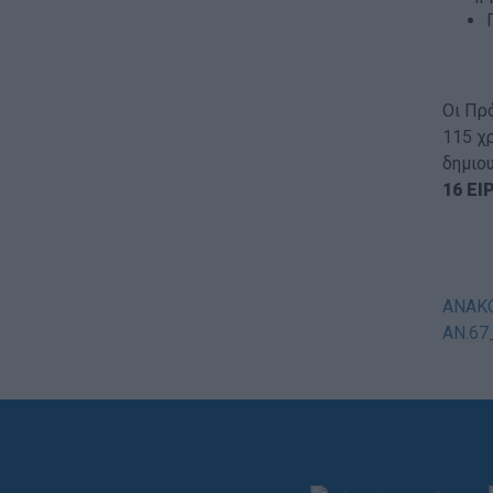
Οι Πρ
115 χ
δημιο
16 ΕΙ
ΑΝΑΚΟ
ΑΝ.67