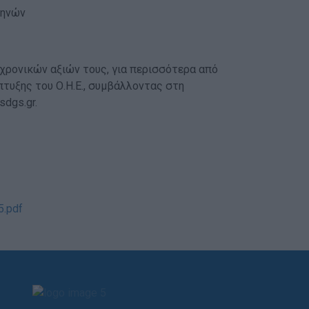
θηνών
χρονικών αξιών τους, για περισσότερα από
τυξης του Ο.Η.Ε., συμβάλλοντας στη
dgs.gr.
.pdf