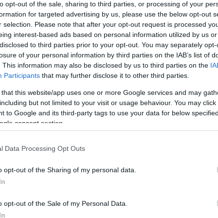
to opt-out of the sale, sharing to third parties, or processing of your per
 του Σ.Ε.Π., όπως επίσης συνέχιζε χωρίς την άδεια του Σ.Ε.Π
formation for targeted advertising by us, please use the below opt-out s
οπικής Στολής, τα οποία ομοίως έφεραν τα κατοχυρωμένα σή
r selection. Please note that after your opt-out request is processed y
eing interest-based ads based on personal information utilized by us or
είναι γνωστό, σύμφωνα με τη διάταξη του άρθρου 1 του Ν. 10
disclosed to third parties prior to your opt-out. You may separately opt-
losure of your personal information by third parties on the IAB’s list of
ήματα, τα εμβλήματα, τα μετάλλια, τα σήματα και εν γένει τ
. This information may also be disclosed by us to third parties on the
IA
ος Ελλήνων Προσκόπων, ως ταύτα αναλυτικώτερον καθορίζο
Participants
that may further disclose it to other third parties.
ειστικήν ιδιοκτησίαν του Σώματος Ελλήνων Προσκόπων και 
τως της παρ’ ετέρων χρήσεως, απομιμήσεως ή παραποιήσε
 that this website/app uses one or more Google services and may gath
. 4072/2012, με την καταχώριση σήματος στο μητρώο σημάτων
including but not limited to your visit or usage behaviour. You may click 
 to Google and its third-party tags to use your data for below specifi
ισμού Βιομηχανικής Ιδιοκτησίας (ΟΒΙ) παρέχεται στον καταθέ
ogle consent section.
το δικαίωμα αποκλειστικής χρήσης του σήματος στα προϊόντ
ν προορίζεται το σήμα, το δε Σ.Ε.Π. ήδη από το έτος 2013 έ
l Data Processing Opt Outs
ων όλων των τρεχόντων σημάτων που χρησιμοποιεί για τη δ
o opt-out of the Sharing of my personal data.
ιν απόφασης του Διοικητικού Συμβουλίου και σε εφαρμογή τω
In
ο του 2019 αγωγή κατά του κ. Αλέξανδρου Κωνσταντόγλου, ιδ
ικού καταστήματος με την επωνυμία «Εκδρομεύς» ενώπιον τ
o opt-out of the Sale of my Personal Data.
 ο τελευταίος οριστικά να χρησιμοποιεί, προμηθεύεται, παράγ
In