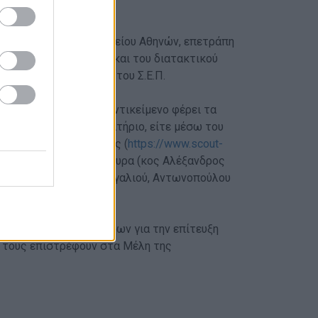
ση του Τριμελούς Εφετείου Αθηνών, επετράπη
ερίληψη της απόφασης και του διατακτικού
μένη στην ιστοσελίδα του Σ.Ε.Π.
ι οποιοδήποτε άλλο αντικείμενο φέρει τα
από το Προσκοπικό Πρατήριο, είτε μέσω του
τρονικού καταστήματος (
https://www.scout-
καταστήματα στην Κέρκυρα (κος Αλέξανδρος
Βόλο (κα Αποστολία Μαγαλιού, Αντωνοπούλου
 πηγή οικονομικών πόρων για την επίτευξη
λό τους επιστρέφουν στα Μέλη της