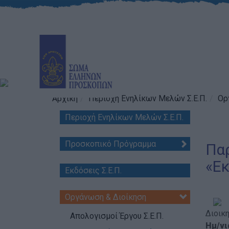
Αρχική
Περιοχή Ενηλίκων Μελών Σ.Ε.Π.
Ορ
Περιοχή Ενηλίκων Μελών Σ.Ε.Π.
Προσκοπικό Πρόγραμμα
Παρ
«Εκ
Εκδόσεις Σ.Ε.Π.
Οργάνωση & Διοίκηση
Διοικ
Απολογισμοί Έργου Σ.Ε.Π.
Ημ/νι