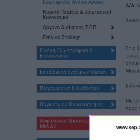
Εσωτερικές Ανακοινώσεις
A/A:
6
Νομικό Πλαίσιο & Εσωτερικοί
Κανονισμοί
Ανακο
Όργανα Διοίκησης Σ.Ε.Π
Ενήλικα Στελέχη
Στις 
Εικόνα, Εξωστρέφεια &
Επικοινωνία
τελεσι
ατομι
Μαυρο
Εκπαίδευση Ενηλίκων Μελών
Ειδικ
Πληροφορική & Διαδίκτυο
Μετά 
Παγκόσμιος Προσκοπισμός
προς 
κατάσ
Ασφάλεια & Προστασία
ήδη α
Μελών
www.sep.o
ειδών
Κανον