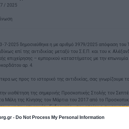
7 / 2025
ίνωση
23-7-2025 δημοσιεύθηκε η με αριθμό 3979/2025 απόφαση του Τ
δίκως επί της αντιδικίας μεταξύ του Σ.Ε.Π. και του κ. Αλέξ
κής επιχείρησης – εμπορικού καταστήματος με την επωνυμία
κορδάτου αρ. 4.
ότερα ως προς το ιστορικό της αντιδικίας, σας γνωρίζουμε τ
την υιοθέτηση της σημερινής Προσκοπικής Στολής τον Σεπτέμ
τα Μέλη της Κίνησης τον Μάρτιο του 2017 από το Προσκοπικ
τημα με την επωνυμία «Εκδρομεύς», του οποίου η συνεργασία
πό τον Νοέμβριο του 2016, προέβη χωρίς την άδεια του Σ.Ε.Π
rg.gr -
Do Not Process My Personal Information
 της Προσκοπικής Στολής, κατ’ αντιγραφή των ειδών της Π
ισμό Στολών και Διακριτικών, τα οποία έφεραν τα νομίμως 