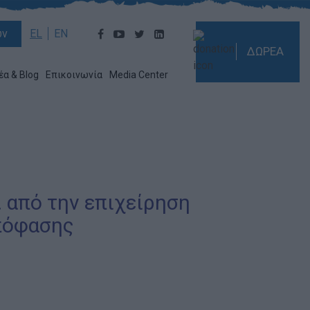
ών
EL
EN
ΔΩΡΕΑ
έα & Blog
Επικοινωνία
Media Center
 από την επιχείρηση
απόφασης