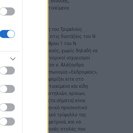
τικείμενα προσκοπικής ένδυσης,
κάθε μορφής λοιπά αντικείμενα
ιθμό 3979/2025 απόφαση του Τριμελούς
κέλος που στηρίζεται στις διατάξεις του Ν.
ων διατάξεων του άρθρου 1 του Ν.
ς και όχι για ουσιαστικούς, χωρίς δηλαδή να
ι οι ουσιαστικοί και νομικοί ισχυρισμοί
εφεξής απαγορεύεται στον κ. Αλέξανδρο
 καταστήματος με την επωνυμία «Εκδρομεύς»,
εται, εμπορεύεται, διαφημίζει είτε στο
να σε κάθε μορφής αντικείμενα και είδη
ποκαμίσων, ζωνών, μαντηλιών, κρίκων,
ών κ.λπ.), είτε αυτά (τα σήματα) είναι
αι απεικονίζουν το ελληνικό προσκοπικό
ΟΙΜΟΣ» και το προσκοπικό τρίφυλλο της
τον σταυρόκομπο περιμετρικά, και να
ατασκευασμένες προσκοπικές στολές που