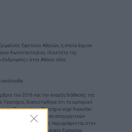
ριμελούς Εφετείου Αθηνών, η οποία έκρινε
ανδρου Κωνσταντόγλου, ιδιοκτήτη της
 «Εκδρομεύς» στην Αθήνα, οδός
α ακόλουθα:
βριο του 2016 και την έναρξη διάθεσής της
ό Πρατήριο, διαπιστώθηκε ότι το εμπορικό
 με το Προσκοπικό Πρατήριο είχε διακοπεί
. σε παραγωγή και πώληση απομιμητικών
ροσκοπικής Στολής όπως περιγράφονται στον
κατοχυρωμένα στο Υπουργείο Εμπορίου