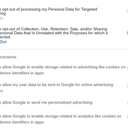
υρωμένα σήματα του Σ.Ε.Π., αποτυπωμένα σε κάθε μορφής αν
ριλαμβανομένων των ειδών της Προσκοπικής Στολής, και σε 
to opt-out of processing my Personal Data for Targeted
ing.
ηστικά, θυρεοί, σημαίες, πλακέτες κ.λπ.).
In
θεση κρίθηκε σε δεύτερο βαθμό και με την τελεσίδικη με αρ
o opt-out of Collection, Use, Retention, Sale, and/or Sharing
ersonal Data that Is Unrelated with the Purposes for which it
ίου Αθηνών η ανωτέρω αγωγή του Σ.Ε.Π. έγινε δεκτή κατά το σ
lected.
2012 περί προστασίας σημάτων, ενώ ως προς την εφαρμογή τ
Out
1949 το Δικαστήριο δεν διέλαβε κρίση για δικονομικούς λόγου
βητηθεί το κύρος των διατάξεων αυτών, ενώ απορρίφθηκαν όλο
consents
ντιδίκου επιχείρησης. Ακολούθως, το Δικαστήριο έκρινε ότι 
o allow Google to enable storage related to advertising like cookies on
αντόγλου, ιδιοκτήτη της ατομικής επιχείρησης – εμπορικού
evice identifiers in apps.
σιμοποιεί τα σήματα του Σ.Ε.Π. και συγκεκριμένα να προμηθεύ
κτυο είτε με έντυπα φυλλάδια τα ανωτέρω σήματα, αποτυπωμέ
o allow my user data to be sent to Google for online advertising
οπικής ένδυσης και εξάρτησης (προσκοπικών παντελονιών, υ
s.
ν, σημάτων, αναμνηστικών, μπρελόκ, θυρεών, σημαιών, πλακετ
to allow Google to send me personalized advertising.
ελή είτε προσαρτημένα ή ραμμένα ή υφασμένα σε ενδύματα, κ
λλο, με ή χωρίς τις φράσεις «ΑΙΕΝ ΑΡΙΣΤΕΥΕΙΝ» και «ΕΣΟ ΕΤ
o allow Google to enable storage related to analytics like cookies on
σμιας Οργάνωσης της Προσκοπικής Κίνησης με το σχοινί με 
evice identifiers in apps.
θεύεται, παράγει, πωλεί και εμπορεύεται κατ’ απομίμηση κ