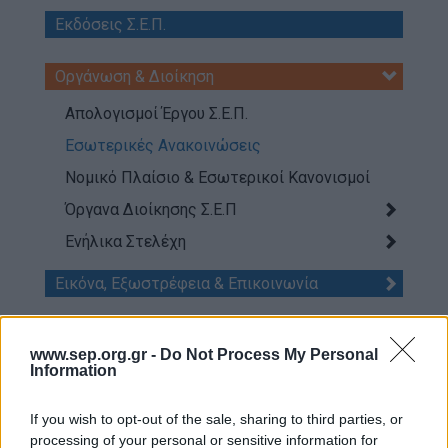
Απολογισμός Έργου
Εκδόσεις Σ.Ε.Π.
Τι κάνουμε
Οργάνωση & Διοίκηση
Η Προσκοπική Μέθοδος
Απολογισμοί Έργου Σ.Ε.Π.
Προσκοπικό Πρόγραμμα
Εσωτερικές Ανακοινώσεις
Μάθηση στην Πράξη
Νομικό Πλαίσιο & Εσωτερικοί Κανονισμοί
Στόχοι Βιώσιμης Ανάπτυξης
Όργανα Διοίκησης Σ.Ε.Π
Earth Tribe
Ενήλικα Στελέχη
Ομάδα Διάσωσης Άγριας Ζωής
Εικόνα, Εξωστρέφεια & Επικοινωνία
#HeForShe
Εκπαίδευση Ενηλίκων Μελών
Πώς να συμμετέχετε
www.sep.org.gr -
Do Not Process My Personal
Βρείτε μας
Information
Πληροφορική & Διαδίκτυο
Νέα & Blog
If you wish to opt-out of the sale, sharing to third parties, or
Νέα
Παγκόσμιος Προσκοπισμός
processing of your personal or sensitive information for