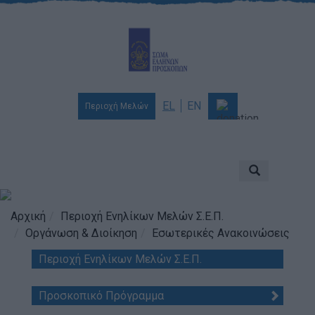
EL
EN
Περιοχή Μελών
Ποιοι είμαστε
Αποστολή & Όραμα
Προσκοπισμός
Αρχική
Περιοχή Ενηλίκων Μελών Σ.Ε.Π.
Οργάνωση & Διοίκηση
Εσωτερικές Ανακοινώσεις
Ιστορία
Περιοχή Ενηλίκων Μελών Σ.Ε.Π.
Διοίκηση
Χορηγοί & Υποστηρικτές
Προσκοπικό Πρόγραμμα
Βραβεία & Διακρίσεις