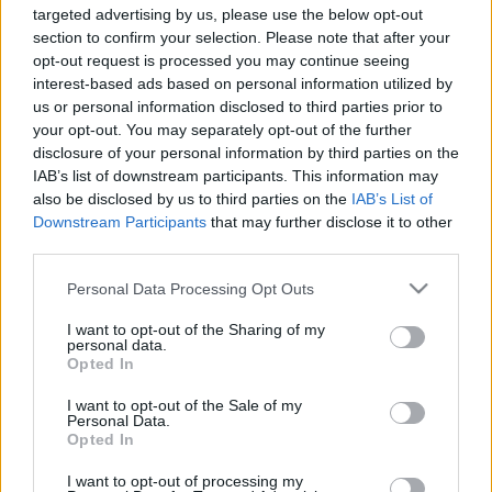
targeted advertising by us, please use the below opt-out
Blog
section to confirm your selection. Please note that after your
Ασφάλεια & Προστασία Μελών
Ευκαιρίες Καριέρας
opt-out request is processed you may continue seeing
interest-based ads based on personal information utilized by
Επικοινωνία
Παλαιοί Πρόσκοποι
us or personal information disclosed to third parties prior to
your opt-out. You may separately opt-out of the further
Media Center
disclosure of your personal information by third parties on the
Ιστορικό Αρχείο
Δελτία Τύπου
IAB’s list of downstream participants. This information may
also be disclosed by us to third parties on the
IAB’s List of
Φωτογραφικό Υλικό
Λεμβολόγιο
Downstream Participants
that may further disclose it to other
third parties.
Λογότυπα
Προσκοπικές Ομάδες Πολιτικής Προστασίας
Please note that this website/app uses one or more Google
Personal Data Processing Opt Outs
services and may gather and store information including but
not limited to your visit or usage behaviour. You may click to
I want to opt-out of the Sharing of my
personal data.
grant or deny consent to Google and its third-party tags to
Opted In
use your data for below specified purposes in below Google
Διοικητικά Θέματα
consent section.
I want to opt-out of the Sale of my
Personal Data.
Opted In
I want to opt-out of processing my