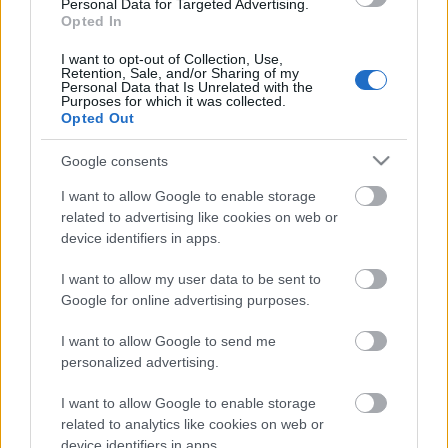
Personal Data for Targeted Advertising.
Γενική Εφορεία
Opted In
Ημ/νια Έκδοσης:
06/03/2025
A/A:
4 / 2025
I want to opt-out of Collection, Use,
Retention, Sale, and/or Sharing of my
Personal Data that Is Unrelated with the
Purposes for which it was collected.
Εγκύκλιος
Opted Out
Εφορεία Γενικής Εφορείας
: Γενικός Έφορος
Google consents
Η Εκτελεστική Επιτροπή στη συνεδρίαση της
I want to allow Google to enable storage
related to advertising like cookies on web or
22ης Φεβρουαρίου 2025, μετά από εισήγηση του
device identifiers in apps.
Γενικού Εφόρου, αποφάσισε:
I want to allow my user data to be sent to
Χορήγηση Προσωρινής Άδειας Λειτουργίας
Google for online advertising purposes.
Συστήματος:
1ο Σύστημα Προσκόπων Κισσάμου,
I want to allow Google to send me
Περιφερειακής Εφορείας Δυτικής Κρήτης
personalized advertising.
I want to allow Google to enable storage
related to analytics like cookies on web or
device identifiers in apps.