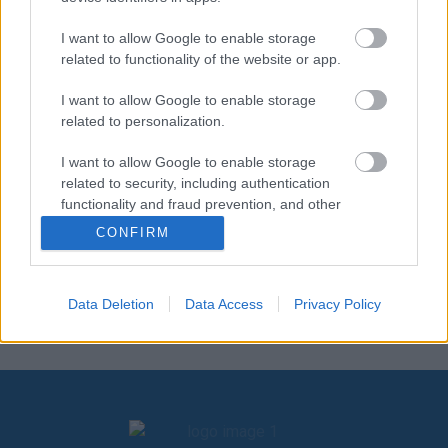
Οι Πρόσκοποι, μέσω των προγραμμάτων, των
δράσεων και των διαχρονικών αξιών τους, για
I want to allow Google to enable storage
περισσότερα από 115 χρόνια εφαρμόζουν
related to functionality of the website or app.
έμπρακτα στους 17 Στόχους Βιώσιμης
I want to allow Google to enable storage
Ανάπτυξης του Ο.Η.Ε., συμβάλλοντας στη
related to personalization.
δημιουργία ενός καλύτερου κόσμου.
Περισσότερα στο www.scouts4sdgs.gr.
I want to allow Google to enable storage
16 ΕΙΡΗΝΗ, ΔΙΚΑΙΟΣΥΝΗ ΚΑΙ ΙΣΧΥΡΟΙ ΘΕΣΜΟΙ
related to security, including authentication
functionality and fraud prevention, and other
user protection.
CONFIRM
Επισυνάψεις
Data Deletion
Data Access
Privacy Policy
ΕΓΚΥΚΛΙΟΣ 4_2025.pdf