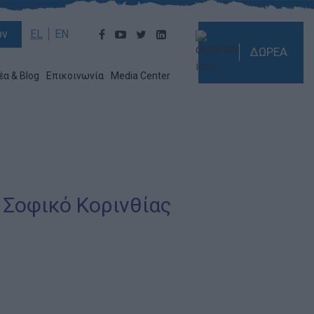
ών
EL
EN
ΔΩΡΕΑ
έα & Blog
Επικοινωνία
Media Center
, Σοφικό Κορινθίας