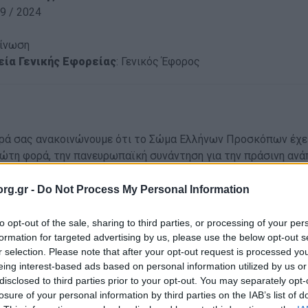
9 / 2024
ίνωση
ία Γενικής Εφορείας
: Γενικός Έφορος
ρά σας ανακοινώνουμε ότι το Σώμα Ελλήνων Προσκόπων έχει 
ρώτη φορά, την πανευρωπαϊκή συνάντηση για την πράσινη ανάπ
nability Forum 2024», που θα διεξαχθεί στο “Ράντζο”, στο Σο
rg.gr -
Do Not Process My Personal Information
ropean Sustainability Forum έχει ως στόχο να συγκεντρώσει
to opt-out of the sale, sharing to third parties, or processing of your per
ώσεις που εργάζονται ή ενδιαφέρονται έντονα για τη Βιωσιμό
formation for targeted advertising by us, please use the below opt-out s
r selection. Please note that after your opt-out request is processed y
υς Βιώσιμης Ανάπτυξης (SDGs) για να γνωριστούν, να μοιραστ
eing interest-based ads based on personal information utilized by us or
α αναπτύξουν τα επόμενα βήματα προς έναν πιο πράσινο τρόπ
disclosed to third parties prior to your opt-out. You may separately opt-
της Ευρώπης.
losure of your personal information by third parties on the IAB’s list of