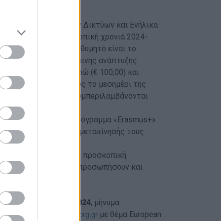
ρίου 2024
υν Μέλη Προσκοπικών Δικτύων και Ενήλικα
 Σ.Ε.Π. για την προσκοπική χρονιά 2024-
ν Αγγλική γλώσσα. Επιθυμητό είναι το
μότητας και της πράσινης ανάπτυξης.
το ποσό των εκατό Ευρώ (€ 100,00) και
τάρτης 16 Οκτωβρίου ως το μεσημέρι της
σης. Στο κόστος δεν συμπεριλαμβάνονται
ασφαλίστηκε από το πρόγραμμα «Erasmus+»
την κάλυψη των εξόδων μετακίνησής τους
ρώ (€ 250,00).
) άτομα από κάθε εθνική προσκοπική
ν ατόμων που θα το εκπροσωπήσουν και
τις 9 Σεπτεμβρίου 2024
, μήνυμα
τη διεύθυνση
με θέμα European
ic.s@sep.org.gr