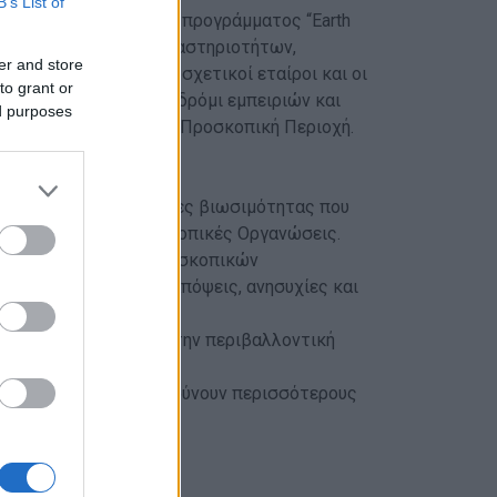
B’s List of
ο λήξης του ευρωπαϊκού προγράμματος “Earth
ς συνόλου δράσεων, δραστηριοτήτων,
er and store
ερόμενοι φορείς, οι σχετικοί εταίροι και οι
to grant or
αποτελέσει ένα σταυροδρόμι εμπειριών και
ed purposes
τητας στην Ευρωπαϊκή Προσκοπική Περιοχή.
τα και τις πρωτοβουλίες βιωσιμότητας που
και τις Εθνικές Προσκοπικές Οργανώσεις.
ώπους των Εθνικών Προσκοπικών
ώστε να ανταλλάξουν απόψεις, ανησυχίες και
ribe”, που εστιάζει στην περιβαλλοντική
παίδευση που θα ενθαρρύνουν περισσότερους