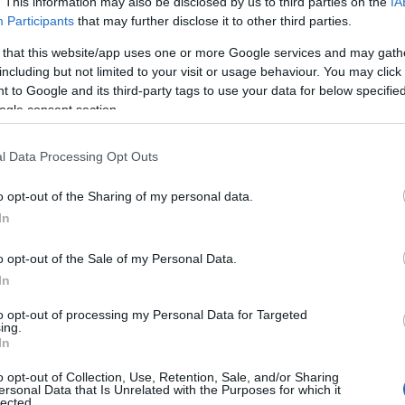
. This information may also be disclosed by us to third parties on the
IA
opean Sustainability Forum λειτουργεί επίσης ως το Συνέδρι
Participants
that may further disclose it to other third parties.
”, όπου θα παρουσιαστούν τα κύρια αποτελέσματα του διετού
 that this website/app uses one or more Google services and may gath
βουλιών, πόρων και εργαλείων. Θα προσκληθούν όλοι οι ενδιαφ
including but not limited to your visit or usage behaviour. You may click 
ρικοί προσκεκλημένοι και ομιλητές, έτσι ώστε το Forum να 
 to Google and its third-party tags to use your data for below specifi
ριών μάθησης, καθώς και ένα ορόσημο στο έργο της βιωσιμό
ogle consent section.
opean Sustainability Forum έχει ως κύριους στόχους:
l Data Processing Opt Outs
ην αύξηση της γνώσης σχετικά με τις δράσεις, τα προγράμμα
 τεθεί σε εφαρμογή από την Ευρωπαϊκή Προσκοπική Περιοχή 
o opt-out of the Sharing of my personal data.
η δημιουργία μιας πλατφόρμας δικτύωσης για τους εκπροσ
In
ώσεων που εργάζονται για την αειφορία και το περιβάλλον, 
στες πρακτικές.
o opt-out of the Sale of my Personal Data.
ην παρουσίαση των αποτελεσμάτων του προγράμματος “Earth T
In
μότητα μέσω τοπικών δράσεων και προγραμμάτων.
to opt-out of processing my Personal Data for Targeted
η διερεύνηση καινοτόμων λύσεων για την περιβαλλοντική εκ
ing.
 να κατανοήσουν και να δράσουν για ένα πιο βιώσιμο μέλλον.
In
o opt-out of Collection, Use, Retention, Sale, and/or Sharing
εία Δράσης:
ersonal Data that Is Unrelated with the Purposes for which it
lected.