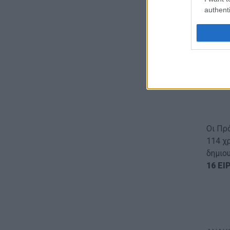
Susta
authenti
να λάβ
Τονίζε
ενθαρ
προσφ
ευκαι
Οι Πρ
114 χ
δημιο
16 ΕΙ