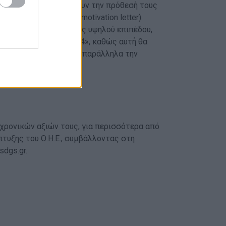
στο οποίο να δηλώνουν την πρόθεσή τους
ησαν να το κάνουν (motivation letter).
κές και διεθνείς δράσεις υψηλού επιπέδου,
tainability Forum 2024», καθώς αυτή θα
 στους νέους δίνοντας παράλληλα την
εδο.
χρονικών αξιών τους, για περισσότερα από
τυξης του Ο.Η.Ε., συμβάλλοντας στη
dgs.gr.