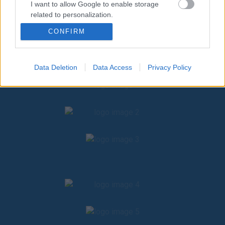
I want to allow Google to enable storage
ΔΤ Ανάπλαση υπάιθριων χώρων σε συνεργασία με τη
related to personalization.
Eurobank.doc
CONFIRM
I want to allow Google to enable storage
related to security, including authentication
functionality and fraud prevention, and other
user protection.
Data Deletion
Data Access
Privacy Policy