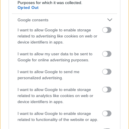
παρέμβουμε στο χώρο με μόνιμες κατασκευές από
Purposes for which it was collected.
Opted Out
απλά, καθημερινά υλικά και να δώσουμε πίσω στην
τοπική κοινωνία χώρους χρηστικούς, προωθώντας
Google consents
ταυτόχρονα την ιδέα της ανακύκλωσης και της
επανάχρησης! Μετά την ολοκλήρωση των
I want to allow Google to enable storage
κατασκευών, οι υπαίθριοι χώροι παραδίδονται στη
related to advertising like cookies on web or
device identifiers in apps.
γειτονιά. Κάθε Προσκοπικό Σύστημα συνεχίζει να
φροντίζει & να επιμελείται τη συντήρηση του χώρου.
I want to allow my user data to be sent to
Google for online advertising purposes.
Ευχαριστούμε θερμά την τράπεζα Eurobank που με
την ευγενική της χορηγία συμβάλει ουσιαστικά στην
I want to allow Google to send me
προσπάθειά μας να καλλιεργήσουμε οικολογική
personalized advertising.
συνείδηση, αλλά και να διαμορφώσουμε έναν τρόπο
I want to allow Google to enable storage
ζωής που συνεισφέρει στη διατήρηση της
related to analytics like cookies on web or
ποικιλότητας της ζωής στον πλανήτη
device identifiers in apps.
I want to allow Google to enable storage
related to functionality of the website or app.
Επισυνάψεις