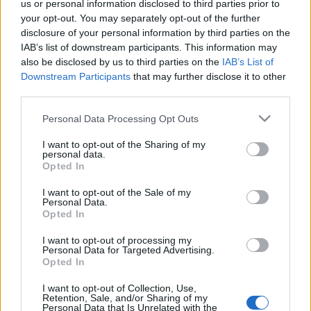
us or personal information disclosed to third parties prior to
Blog
ανάπλαση του αλσυλίου που βρίσκεται έξω από το
your opt-out. You may separately opt-out of the further
Προσκοπικό Σύστημα. Μέσα στον Ιανουάριο
disclosure of your personal information by third parties on the
Ευκαιρίες Καριέρας
πραγματοποιήθηκαν οι υπόλοιπες τρεις δράσεις σε 3
IAB’s list of downstream participants. This information may
also be disclosed by us to third parties on the
IAB’s List of
Επικοινωνία
πόλεις της Ελλάδας. Στις 16 Ιανουαρίου 2016 το 2ο
Downstream Participants
that may further disclose it to other
Σύστημα Προσκόπων προχώρησε σε ανάπλαση του
Media Center
third parties.
Πάρκου Μικρασιατών Προσκόπων που βρίσκεται
Δελτία Τύπου
εμπρός από το Εντευκτήριο των προσκόπων του
Please note that this website/app uses one or more Google
Personal Data Processing Opt Outs
services and may gather and store information including but
Βύρωνα. Το Σαββατοκύριακο 23 & 24 Ιανουαρίου
Φωτογραφικό Υλικό
not limited to your visit or usage behaviour. You may click to
I want to opt-out of the Sharing of my
2016, εξελίχθηκαν παράλληλα οι δράσεις σε
personal data.
Λογότυπα
grant or deny consent to Google and its third-party tags to
Κομοτηνή και Ηράκλειο Κρήτης. Οι Πρόσκοποι της
Opted In
use your data for below specified purposes in below Google
Κομοτηνής ανάπλασαν τους υπαίθριους χώρους που
consent section.
I want to opt-out of the Sale of my
βρίσκονται στη συμβολη των οδών Πλαστήρα ,
Personal Data.
Αντωνιάδη και Φιλήμονος. Οι Πρόσκοποι του
Opted In
Ηρακλείου εξωρράισαν το Πάρκο Αγ. Νεκταρίου στη
I want to opt-out of processing my
Νέα Αλικαρνασσό.
Personal Data for Targeted Advertising.
Opted In
Στόχος μας δεν ήταν να κατασκευάσουμε ή να
I want to opt-out of Collection, Use,
καθαρίσουμε μόνο καλλωπιστικό πράσινο, αλλά να
Retention, Sale, and/or Sharing of my
Personal Data that Is Unrelated with the