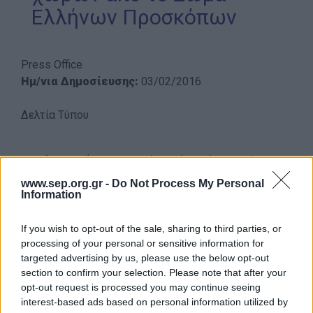
Ελλήνων Προσκόπων
Απολογισμός Έργου
Τι κάνουμε
Press Office
Η Προσκοπική Μέθοδος
Ημ/νια Δημοσίευσης:
03/02/2016
Προσκοπικό Πρόγραμμα
Δελτία Τύπου
Μάθηση στην Πράξη
Στόχοι Βιώσιμης Ανάπτυξης
Το Σώμα Ελλήνων Προσκόπων (Σ.Ε.Π.), συνεπές
Earth Tribe
πάντοτε στην προσπάθειά του να υλοποιεί δράσεις
www.sep.org.gr -
Do Not Process My Personal
Ομάδα Διάσωσης Άγριας Ζωής
που προάγουν την προστασία του περιβάλλοντος και
Information
συμβάλλουν στην εκπαίδευση των νέων,
#HeForShe
πραγματοποίησε με την ευγενική χορηγία της
If you wish to opt-out of the sale, sharing to third parties, or
Πώς να συμμετέχετε
Eurobank, τέσσερις (4) δράσεις ανάπλασης
processing of your personal or sensitive information for
Βρείτε μας
targeted advertising by us, please use the below opt-out
υπαίθριων χώρων.
section to confirm your selection. Please note that after your
Νέα & Blog
opt-out request is processed you may continue seeing
Στις 20 Δεκεμβρίου 2015, το 26ο Σύστημα
interest-based ads based on personal information utilized by
Νέα
Προσκόπων (στην Πανόρμου) προχώρησε σε