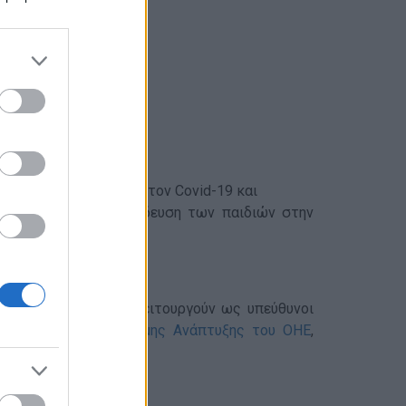
ίας από τον ιό
ν μελών του ενάντια στον Covid-19 και
α με στόχο την εκπαίδευση των παιδιών στην
ινωνία με νέους που λειτουργούν ως υπεύθυνοι
ων 17 Στόχων Βιώσιμης Ανάπτυξης του ΟΗΕ
,
.