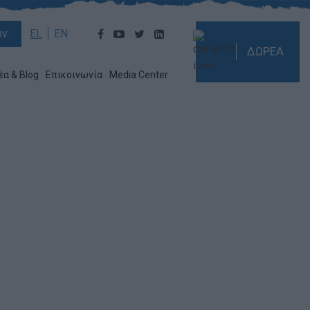
ών
EL
EN
ΔΩΡΕΑ
έα & Blog
Επικοινωνία
Media Center