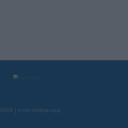
7003358
E-mail:
info@sep.org.gr