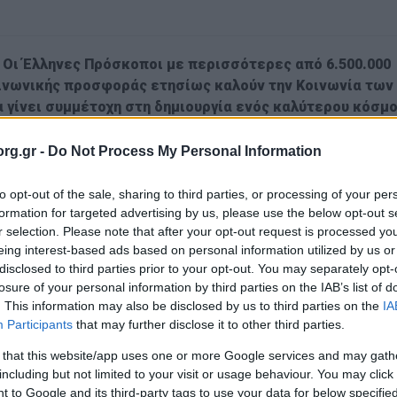
Οι Έλληνες Πρόσκοποι με περισσότερες από 6.500.000
ινωνικής προσφοράς ετησίως καλούν την Κοινωνία των
α γίνει συμμέτοχη στη δημιουργία ενός καλύτερου κόσμο
ς Ηνωμένων Εθνών έχει θεσπίσει να γιορτάζεται η «
Παγκ
rg.gr -
Do Not Process My Personal Information
ν κόσμο να γιορτάσουν την άτυπη δέσμευσή τους για την οικ
to opt-out of the sale, sharing to third parties, or processing of your per
αγωγική κίνηση για νέους στον Κόσμο με πάνω από
50.000.00
formation for targeted advertising by us, please use the below opt-out s
r selection. Please note that after your opt-out request is processed y
ελοντισμού στη χώρα, έχοντας στο ενεργητικό τους μια ισ
eing interest-based ads based on personal information utilized by us or
 κοινωνία. Όλα αυτά δεν θα ήταν εφικτά χωρίς την εθελοντ
disclosed to third parties prior to your opt-out. You may separately opt-
ν Προσκοπισμό, αφιερώνουν πάνω από
6.500.000 ώρες εθελο
losure of your personal information by third parties on the IAB’s list of
 και ευαισθητοποίησης
.
. This information may also be disclosed by us to third parties on the
IA
Participants
that may further disclose it to other third parties.
 that this website/app uses one or more Google services and may gath
 της πανδημίας, οι ενήλικοι εθελοντές απέδειξαν ότι ο εθ
including but not limited to your visit or usage behaviour. You may click 
 προσφέροντας δεκάδες ώρες εθελοντής προσφοράς. Αναλυτικ
 to Google and its third-party tags to use your data for below specifi