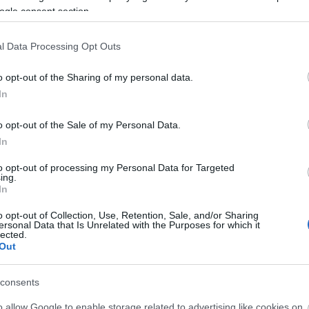
ων Προσκόπων:
ogle consent section.
ν προκειμένου να γίνουν κέντρα αιμοδοσίας
ώτες ημέρες - στο κοινό αναφορικά με τους τρόπους προστασ
l Data Processing Opt Outs
ελοντικές αιμοδοσίες
ατος «Βοήθεια στο Σπίτι»
o opt-out of the Sharing of my personal data.
ηγαίνοντάς τους αγαθά από σούπερ μάρκετ
In
ιξης που έχουν οργανωθεί από διαφόρους Δήμους
o opt-out of the Sale of my Personal Data.
In
συνεργάστηκε με
startup
για πρόληψη και ευαισθητοποίηση τω
δημιούργησε
ειδικό επιτραπέζιο παιχνίδι
για την οικογένει
to opt-out of processing my Personal Data for Targeted
ing.
In
o opt-out of Collection, Use, Retention, Sale, and/or Sharing
ξης
ersonal Data that Is Unrelated with the Purposes for which it
παιδεύει, ευαισθητοποιεί και τροφοδοτεί την ελληνική κο
lected.
Out
 σε αυτήν. Γι’ αυτό και οι Πρόσκοποι, ως
Πρεσβευτές τ
τητάς τους, να σκέπτονται την παράμετρο Βιοποικιλότητας
consents
o allow Google to enable storage related to advertising like cookies on