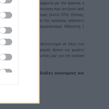
διων των εθελοντών
. Σύμφωνα με την έρευνα, η
χει βελτιωθεί η ικανοποίηση που αντλούν από
 (κατά 42%) και του στρες (κατά 33%). Επίσης,
ν
, υπάρχει θετική στάση της νεολαίας απέναντι
η αρκετών εθελοντικών οργανώσεων. Μάλιστα, 1
ι αναγνωρίζουμε τον εθελοντισμό σε όλες του
θελοντικής τους προσφοράς δρουν ως φορείς
ισθητοποίηση της κοινωνίας μας για την ανάγκη
χαριστήσουν τους χιλιάδες ανώνυμους και