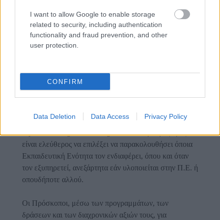
πλέον μέσω του e-sep στην εφαρμογή e-Εκπαίδευση, η
Αίτηση Συμμετοχής του από τον Αρχηγό Συστήματος ή
I want to allow Google to enable storage
related to security, including authentication
τον Περιφερειακό Έφορο μέχρι την ημερομηνία λήξης
functionality and fraud prevention, and other
υποβολής αιτήσεων.
user protection.
Οι ενδιαφερόμενοι Βαθμοφόροι μέσω των Αρχηγών
Συστημάτων τους ή των Εφόρων Εκπαίδευσης Π.Ε. θα
CONFIRM
πρέπει να κάνουν έγκαιρα αίτηση συμμετοχής στην
Εκπαιδευτική Ενότητα που τους ενδιαφέρει μέσω του
προγράμματος της ευέλικτης εκπαίδευσης που
Data Deletion
Data Access
Privacy Policy
βρίσκεται στην σελίδα http://www.e-
sep.eu/etraining/flex/flex-login. Ο κάθε βαθμοφόρος
είναι ελεύθερος να επιλέξει να παρακολουθήσει όποια
Εκπαιδευτική Ενότητα τον ενδιαφέρει, όπου και όταν
τον εξυπηρετεί, ανεξάρτητα εάν υλοποιείται στην Π.Ε. ή
οπουδήποτε αλλού.
Οι Πρόσκοποι, μέσω των προγραμμάτων, των
δράσεων και των διαχρονικών αξιών τους, για