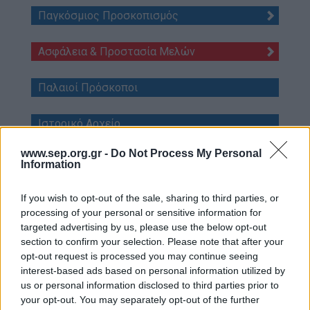
Παγκόσμιος Προσκοπισμός
Επικοινωνία
Media Center
Ασφάλεια & Προστασία Μελών
Δελτία Τύπου
Παλαιοί Πρόσκοποι
Φωτογραφικό Υλικό
Λογότυπα
Ιστορικό Αρχείο
www.sep.org.gr -
Do Not Process My Personal
Λεμβολόγιο
Information
Προσκοπικές Ομάδες Πολιτικής Προστασίας
If you wish to opt-out of the sale, sharing to third parties, or
processing of your personal or sensitive information for
targeted advertising by us, please use the below opt-out
section to confirm your selection. Please note that after your
opt-out request is processed you may continue seeing
Κ2. Φάκελος Δράσεων -
interest-based ads based on personal information utilized by
us or personal information disclosed to third parties prior to
Άδεια - Αρχές - Δημόσιες
your opt-out. You may separately opt-out of the further