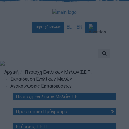
EL
EN
Περιοχή Μελών
Ποιοι είμαστε
Αποστολή & Όραμα
Προσκοπισμός
Αρχική
Περιοχή Ενηλίκων Μελών Σ.Ε.Π.
Εκπαίδευση Ενηλίκων Μελών
Ιστορία
Ανακοινώσεις Εκπαιδεύσεων
Διοίκηση
Περιοχή Ενηλίκων Μελών Σ.Ε.Π.
Χορηγοί & Υποστηρικτές
Βραβεία & Διακρίσεις
Προσκοπικό Πρόγραμμα
Απολογισμός Έργου
Εκδόσεις Σ.Ε.Π.