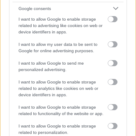
Αρχηγός Δράσης ή Εκπαίδευσης
: Σαλιάρης
Δημήτρης
Google consents
Κόστος Συμμετοχής
: €
I want to allow Google to enable storage
related to advertising like cookies on web or
device identifiers in apps.
Υπεύθυνος Ενότητας : Σάρακας Δημήτηρης,
I want to allow my user data to be sent to
Εγχειρίδιο online
Google for online advertising purposes.
I want to allow Google to send me
Δικαίωμα συμμετοχής
personalized advertising.
Δικαίωμα συμμετοχής στις Εκπαιδεύσεις έχουν όλα τα
I want to allow Google to enable storage
Ενήλικα Στελέχη που έχουν δηλώσει το προσωπικό
related to analytics like cookies on web or
πλάνο Εκπαίδευσης τους και έχουν απογραφεί οι ίδιοι
device identifiers in apps.
και τα Κλιμάκια τους σύμφωνα με τα προβλεπόμενα.
I want to allow Google to enable storage
related to functionality of the website or app.
Προκειμένου ένα Ενήλικο Στέλεχος, Μέλος
Προσκοπικού Δικτύου να λάβει μέρος στην
I want to allow Google to enable storage
Εκπαίδευση θα πρέπει να υποβληθεί ηλεκτρονικά
related to personalization.