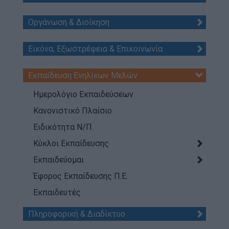
Τι κάνουμε
Η Προσκοπική Μέθοδος
Οργάνωση & Διοίκηση
Προσκοπικό Πρόγραμμα
Εικόνα, Εξωστρέφεια & Επικοινωνία
Μάθηση στην Πράξη
Στόχοι Βιώσιμης Ανάπτυξης
Εκπαίδευση Ενηλίκων Μελών
Earth Tribe
Ημερολόγιο Εκπαιδεύσεων
Ομάδα Διάσωσης Άγριας Ζωής
Κανονιστικό Πλαίσιο
#HeForShe
Ειδικότητα Ν/Π
Κύκλοι Εκπαίδευσης
Πώς να συμμετέχετε
Εκπαιδεύομαι
Βρείτε μας
Νέα & Blog
Έφορος Εκπαίδευσης Π.Ε.
Εκπαιδευτές
Νέα
Blog
Πληροφορική & Διαδίκτυο
Ευκαιρίες Καριέρας