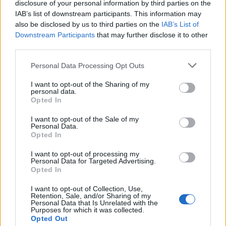
Σχέσεις - Φάκελος
disclosure of your personal information by third parties on the
IAB’s list of downstream participants. This information may
Κατασκήνωης (49η)
also be disclosed by us to third parties on the
IAB’s List of
Downstream Participants
that may further disclose it to other
third parties.
Γενική Εφορεία
Please note that this website/app uses one or more Google
Personal Data Processing Opt Outs
Ημ/νια Έκδοσης:
07/02/2022
services and may gather and store information including but
A/A:
/ 2022
not limited to your visit or usage behaviour. You may click to
I want to opt-out of the Sharing of my
personal data.
grant or deny consent to Google and its third-party tags to
Opted In
use your data for below specified purposes in below Google
Κ2.Φάκελος Δράσεων-Άδεια-Αρχές-Δημόσιες
consent section.
Σχέσεις-Φάκελος Κατασκήνωσης, ΜΔΥ,ΜΤ
I want to opt-out of the Sale of my
Personal Data.
Κλιμάκιο Οργάνωσης
: Γενική Εφορεία
Opted In
Ημ/νία Διεξαγωγής 1
: 07/03/2022 έως
I want to opt-out of processing my
13/03/2022
Personal Data for Targeted Advertising.
Τόπος Εκπαιδευσης 1
:
Opted In
Τόπος Εκπαίδευσης 2
:
I want to opt-out of Collection, Use,
Μέθοδος Υλοποίησης
: Εγχειρίδιο online
Retention, Sale, and/or Sharing of my
Personal Data that Is Unrelated with the
Ημ/νια Λήξης Αιτήσεων Συμμετοχής
:
Purposes for which it was collected.
27/02/2022
Opted Out