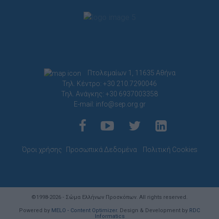
Πτολεμαίων 1, 11635 Αθήνα
Τηλ. Κέντρο: +30 210.7290046
Τηλ. Ανάγκης: +30 6937003358
E-mail:
info@sep.org.gr
Όροι χρήσης
Προσωπικά Δεδομένα
Πολιτική Cookies
©1998-2026 - Σώμα Ελλήνων Προσκόπων. All rights reserved.
Powered by
MELO - Content Optimizer
. Design & Development by
RDC
Informatics